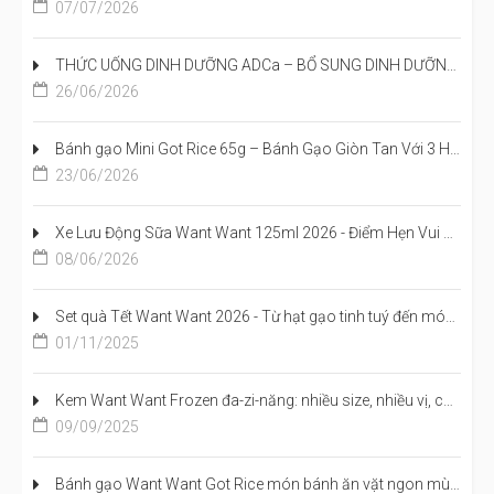
07/07/2026
THỨC UỐNG DINH DƯỠNG ADCa – BỔ SUNG DINH DƯỠNG, TIẾP NĂNG LƯỢNG CHO NGÀY MỚI
26/06/2026
Bánh gạo Mini Got Rice 65g – Bánh Gạo Giòn Tan Với 3 Hương Vị Đậm Đà Đã Có Mặt Tại Việt Nam
23/06/2026
Xe Lưu Động Sữa Want Want 125ml 2026 - Điểm Hẹn Vui Khỏe Cho Mẹ Và Bé
08/06/2026
Set quà Tết Want Want 2026 - Từ hạt gạo tinh tuý đến món quà sang trọng, trọn vị đoàn viên
01/11/2025
Kem Want Want Frozen đa-zi-năng: nhiều size, nhiều vị, cả nhà cùng mê
09/09/2025
Bánh gạo Want Want Got Rice món bánh ăn vặt ngon mùa Vu Lan Rằm Tháng Bảy