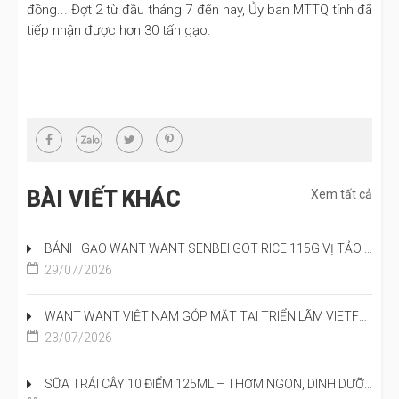
đồng... Đợt 2 từ đầu tháng 7 đến nay, Ủy ban MTTQ tỉnh đã
tiếp nhận được hơn 30 tấn gạo.
BÀI VIẾT KHÁC
Xem tất cả
BÁNH GẠO WANT WANT SENBEI GOT RICE 115G VỊ TẢO BIỂN CÁ NGỪ – GIÒN NGON CHUẨN NHẬT, ĐẬM ĐÀ HƯƠNG VỊ ĐẠI DƯƠNG
29/07/2026
WANT WANT VIỆT NAM GÓP MẶT TẠI TRIỂN LÃM VIETFOOD & BEVERAGE 2026
23/07/2026
SỮA TRÁI CÂY 10 ĐIỂM 125ML – THƠM NGON, DINH DƯỠNG VÀ ĐỒNG HÀNH CÙNG HÀNH TRÌNH HỌC TẬP CỦA TRẺ