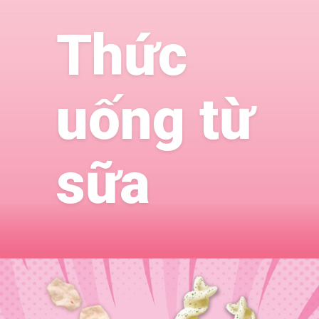
Thức
uống từ
sữa