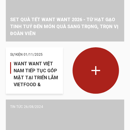
SET QUÀ TẾT WANT WANT 2026 - TỪ HẠT GẠO
TINH TUÝ ĐẾN MÓN QUÀ SANG TRỌNG, TRỌN VỊ
ĐOÀN VIÊN
SỰ KIỆN
01/11/2025
WANT WANT VIỆT
NAM TIẾP TỤC GÓP
MẶT TẠI TRIỂN LÃM
VIETFOOD &
BEVERAGE 2025
TIN TỨC 26/08/2024