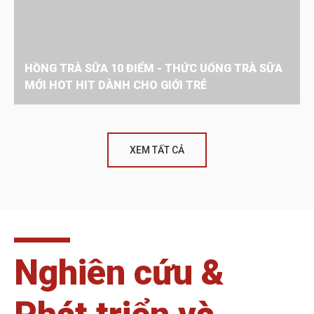
HỒNG TRÀ SỮA 10 ĐIỂM - THỨC UỐNG TRÀ SỮA
MỚI HOT HIT DÀNH CHO GIỚI TRẺ
XEM TẤT CẢ
Nghiên cứu &