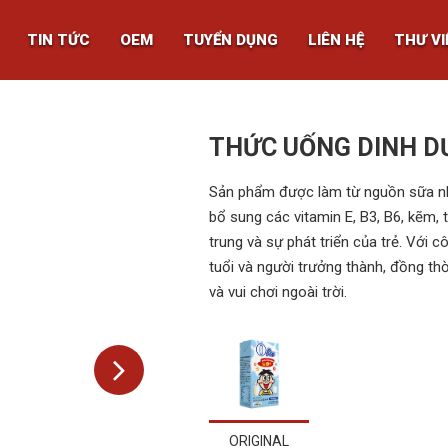
TIN TỨC
OEM
TUYỂN DỤNG
LIÊN HỆ
THƯ VI
THỨC UỐNG DINH D
Sản phẩm được làm từ nguồn sữa nhậ
bổ sung các vitamin E, B3, B6, kẽm, 
trung và sự phát triển của trẻ. Với 
tuổi và người trưởng thành, đồng th
và vui chơi ngoài trời.
ORIGINAL