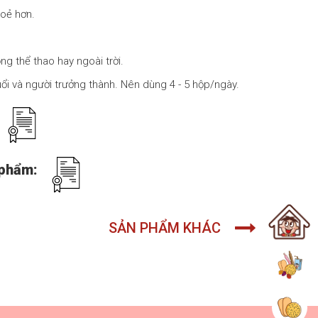
oẻ hơn.
g thể thao hay ngoài trời.
uổi và người trưởng thành. Nên dùng 4 - 5 hộp/ngày.
:
n phẩm:
Trang chủ
SẢN PHẨM KHÁC
Tất Cả Sả
Bánh gạo