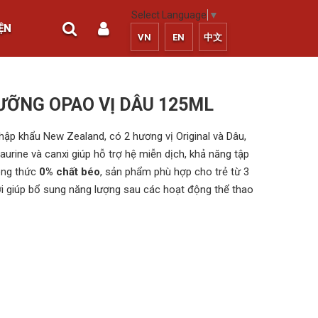
Select Language
▼
ỆN
VN
EN
中文
ƯỠNG OPAO VỊ DÂU 125ML
p khẩu New Zealand, có 2 hương vị Original và Dâu,
taurine và canxi giúp hỗ trợ hệ miễn dịch, khả năng tập
công thức
0% chất béo
, sản phẩm phù hợp cho trẻ từ 3
ời giúp bổ sung năng lượng sau các hoạt động thể thao