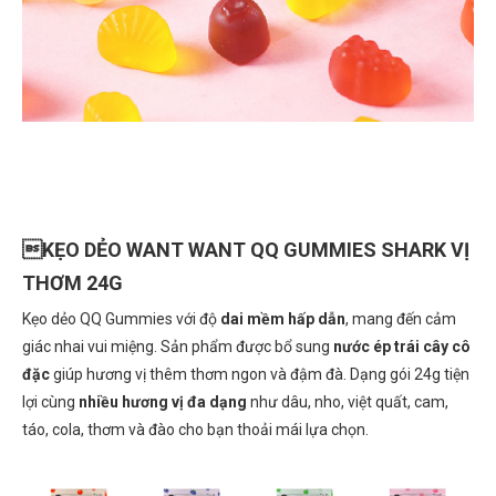
KẸO DẺO WANT WANT QQ GUMMIES SHARK VỊ
THƠM 24G
Kẹo dẻo QQ Gummies với độ
dai mềm hấp dẫn
, mang đến cảm
giác nhai vui miệng. Sản phẩm được bổ sung
nước ép trái cây cô
đặc
giúp hương vị thêm thơm ngon và đậm đà. Dạng gói 24g tiện
lợi cùng
nhiều hương vị đa dạng
như dâu, nho, việt quất, cam,
táo, cola, thơm và đào cho bạn thoải mái lựa chọn.