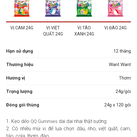
VỊ CAM 24G
VỊ VIỆT
VỊ TÁO
VỊ ĐÀO 24G
QUẤT 24G
XANH 24G
Hạn sử dụng
12 tháng
Thương hiệu
Want Want
Hương vị
Thơm
Trọng lượng
24g/gói
Đóng gói thùng
24g x 120 gói
1. Kẹo dẻo
dai dai nhai thật sướng.
QQ Gummies
2. Có nhiều mùi vị để lựa chọn: dâu, nho, việt quất, cam,
táo, cola, thơm, đào.