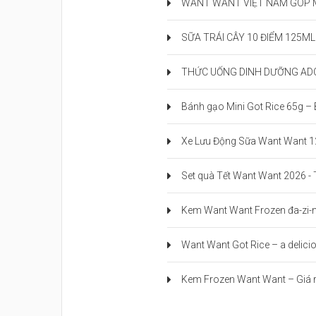
WANT WANT VIỆT NAM GÓP M
SỮA TRÁI CÂY 10 ĐIỂM 125M
THỨC UỐNG DINH DƯỠNG ADC
Bánh gạo Mini Got Rice 65g –
Xe Lưu Động Sữa Want Want 1
Set quà Tết Want Want 2026 - T
Kem Want Want Frozen đa-zi-nă
Want Want Got Rice – a delicio
Kem Frozen Want Want – Giá r