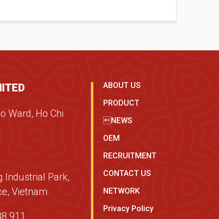
ABOUT US
ITED
PRODUCT
Co Ward, Ho Chi
NEWS
OEM
RECRUITMENT
CONTACT US
 Industrial Park,
e, Vietnam
NETWORK
Privacy Policy
88 911