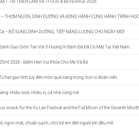
ẶT TẠI TRIỂN LÃM VIETFOOD & BEVERAGE 2026
L – THƠM NGON, DINH DƯỠNG VÀ ĐỒNG HÀNH CÙNG HÀNH TRÌNH HỌC TẬ
a – BỔ SUNG DINH DƯỠNG, TIẾP NĂNG LƯỢNG CHO NGÀY MỚI
 Bánh Gạo Giòn Tan Với 3 Hương Vị Đậm Đà Đã Có Mặt Tại Việt Nam
25ml 2026 - Điểm Hẹn Vui Khỏe Cho Mẹ Và Bé
ừ hạt gạo tinh tuý đến món quà sang trọng, trọn vị đoàn viên
ng: nhiều size, nhiều vị, cả nhà cùng mê
us snack for the Vu Lan Festival and the Full Moon of the Seventh Month
ẻ, ngon mát, chuẩn sạch, cho trẻ em đến người lớn đều mê