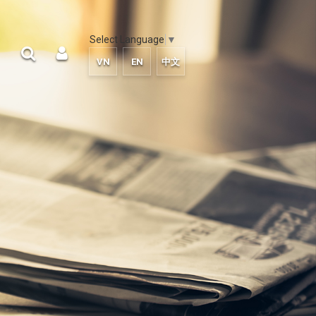
Select Language
▼
VN
EN
中文