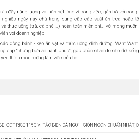
ràn đầy năng lượng và luôn hết lòng vì công việc, gắn bó với công t
h nghiệp ngày nay chú trọng cung cấp các suất ăn trưa hoặc t
ặt và thức uống (trà, cà phê,...) hoàn toàn miễn phí... với mong mu
viên với doanh nghiệp.
 các dòng bánh - kẹo ăn vặt và thức uống dinh dưỡng, Want Want
ung cấp “những bữa ăn hạnh phúc”, góp phần chăm lo cho đời sống 
 yêu thích môi trường làm việc của họ.
 RICE 115G VỊ TẢO BIỂN CÁ NGỪ – GIÒN NGON CHUẨN NHẬT, ĐẬM ĐÀ HƯƠNG VỊ