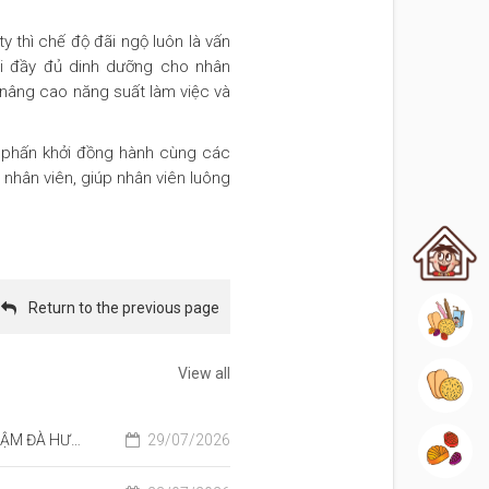
y thì chế độ đãi ngộ luôn là vấn
ối đầy đủ dinh dưỡng cho nhân
ốn nâng cao năng suất làm việc và
 phấn khởi đồng hành cùng các
nhân viên, giúp nhân viên luông
Home
Return to the previous page
All Product
View all
Rice Cracke
 ĐẠI DƯƠNG
29/07/2026
Candies