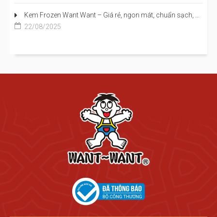
Kem Frozen Want Want – Giá rẻ, ngon mát, chuẩn sạch, cho trẻ em đến người lớn đều mê
22/08/2025