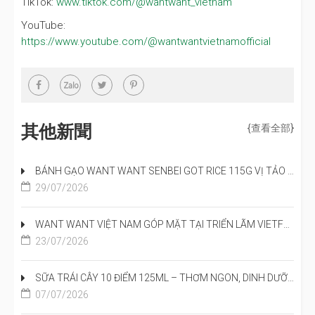
TikTok:
www.tiktok.com/@wantwant_vietnam
YouTube:
https://www.youtube.com/@wantwantvietnamofficial
其他新聞
{查看全部}
BÁNH GẠO WANT WANT SENBEI GOT RICE 115G VỊ TẢO BIỂN CÁ NGỪ – GIÒN NGON CHUẨN NHẬT, ĐẬM ĐÀ HƯƠNG VỊ ĐẠI DƯƠNG
29/07/2026
WANT WANT VIỆT NAM GÓP MẶT TẠI TRIỂN LÃM VIETFOOD & BEVERAGE 2026
23/07/2026
SỮA TRÁI CÂY 10 ĐIỂM 125ML – THƠM NGON, DINH DƯỠNG VÀ ĐỒNG HÀNH CÙNG HÀNH TRÌNH HỌC TẬP CỦA TRẺ
07/07/2026