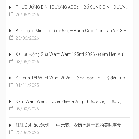
THỨC UỐNG DINH DƯỠNG ADCa – BỔ SUNG DINH DƯỠNG, TIẾP NĂNG LƯỢNG CHO NGÀY MỚI
26/06/2026
Bánh gạo Mini Got Rice 65g – Bánh Gạo Giòn Tan Với 3 Hương Vị Đậm Đà Đã Có Mặt Tại Việt Nam
23/06/2026
Xe Lưu Động Sữa Want Want 125ml 2026 - Điểm Hẹn Vui Khỏe Cho Mẹ Và Bé
08/06/2026
Set quà Tết Want Want 2026 - Từ hạt gạo tinh tuý đến món quà sang trọng, trọn vị đoàn viên
01/11/2025
Kem Want Want Frozen đa-zi-năng: nhiều size, nhiều vị, cả nhà cùng mê
09/09/2025
旺旺Got Rice米饼——中元节、农历七月十五的美味零食
23/08/2025