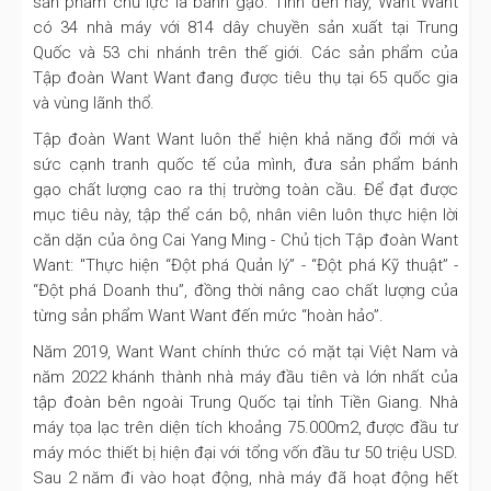
sản phẩm chủ lực là bánh gạo. Tính đến nay, Want Want
có 34 nhà máy với 814 dây chuyền sản xuất tại Trung
Quốc và 53 chi nhánh trên thế giới. Các sản phẩm của
Tập đoàn Want Want đang được tiêu thụ tại 65 quốc gia
và vùng lãnh thổ.
Tập đoàn Want Want luôn thể hiện khả năng đổi mới và
sức cạnh tranh quốc tế của mình, đưa sản phẩm bánh
gạo chất lượng cao ra thị trường toàn cầu. Để đạt được
mục tiêu này, tập thể cán bộ, nhân viên luôn thực hiện lời
căn dặn của ông Cai Yang Ming - Chủ tịch Tập đoàn Want
Want: "Thực hiện “Đột phá Quản lý” - “Đột phá Kỹ thuật” -
“Đột phá Doanh thu”, đồng thời nâng cao chất lượng của
từng sản phẩm Want Want đến mức “hoàn hảo”.
Năm 2019, Want Want chính thức có mặt tại Việt Nam và
năm 2022 khánh thành nhà máy đầu tiên và lớn nhất của
tập đoàn bên ngoài Trung Quốc tại tỉnh Tiền Giang. Nhà
máy tọa lạc trên diện tích khoảng 75.000m2, được đầu tư
máy móc thiết bị hiện đại với tổng vốn đầu tư 50 triệu USD.
Sau 2 năm đi vào hoạt động, nhà máy đã hoạt động hết