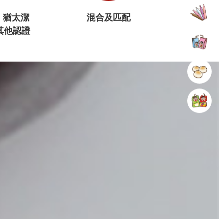
冰品類
，猶太潔
混合及匹配
其他認證
乳飲品
休閒食品
飲品