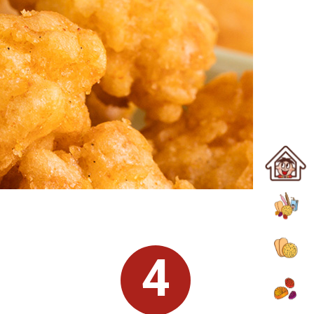
主頁
所有品項
米果
4
糖果