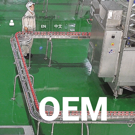
Select Language
▼
VN
EN
中文
OEM