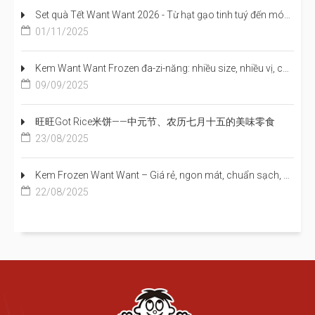
Set quà Tết Want Want 2026 - Từ hạt gạo tinh tuý đến món quà sang trọng, trọn vị đoàn viên
01/11/2025
Kem Want Want Frozen đa-zi-năng: nhiều size, nhiều vị, cả nhà cùng mê
09/09/2025
旺旺Got Rice米饼——中元节、农历七月十五的美味零食
23/08/2025
Kem Frozen Want Want – Giá rẻ, ngon mát, chuẩn sạch, cho trẻ em đến người lớn đều mê
22/08/2025