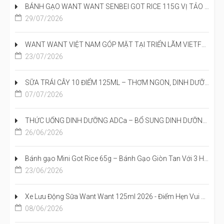
BÁNH GẠO WANT WANT SENBEI GOT RICE 115G VỊ TẢO BIỂN CÁ NGỪ – GIÒN NGON CHUẨN NHẬT, ĐẬM ĐÀ HƯƠNG VỊ ĐẠI DƯƠNG
29/07/2026
WANT WANT VIỆT NAM GÓP MẶT TẠI TRIỂN LÃM VIETFOOD & BEVERAGE 2026
23/07/2026
SỮA TRÁI CÂY 10 ĐIỂM 125ML – THƠM NGON, DINH DƯỠNG VÀ ĐỒNG HÀNH CÙNG HÀNH TRÌNH HỌC TẬP CỦA TRẺ
07/07/2026
THỨC UỐNG DINH DƯỠNG ADCa – BỔ SUNG DINH DƯỠNG, TIẾP NĂNG LƯỢNG CHO NGÀY MỚI
26/06/2026
Bánh gạo Mini Got Rice 65g – Bánh Gạo Giòn Tan Với 3 Hương Vị Đậm Đà Đã Có Mặt Tại Việt Nam
23/06/2026
Xe Lưu Động Sữa Want Want 125ml 2026 - Điểm Hẹn Vui Khỏe Cho Mẹ Và Bé
08/06/2026