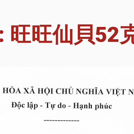
 旺旺仙貝52