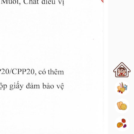
主頁
所有品項
米果
糖果