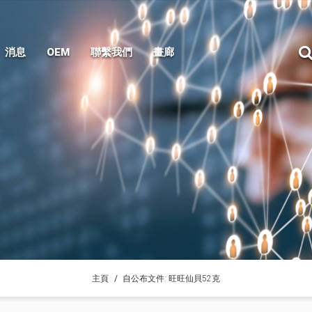
消息
OEM
聯繫我們
畫廊
主頁
自公布文件: 旺旺仙貝52克