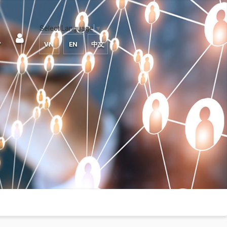
Select Language
▼
VN
EN
中文